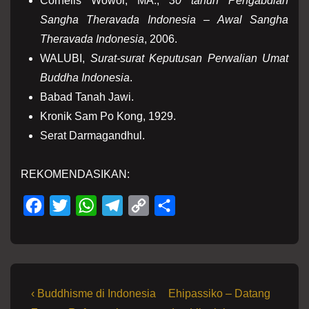
Cornelis Wowor, MA.,
30 tahun Pengabdian
Sangha Theravada Indonesia – Awal Sangha
Theravada Indonesia
, 2006.
WALUBI,
Surat-surat Keputusan Perwalian Umat
Buddha Indonesia
.
Babad Tanah Jawi.
Kronik Sam Po Kong, 1929.
Serat Darmagandhul.
REKOMENDASIKAN
:
F
T
W
T
C
S
a
w
h
e
o
h
c
i
a
l
p
a
e
t
t
e
y
r
b
t
s
g
L
e
Navigasi
Previous
Next
‹ Buddhisme di Indonesia
Ehipassiko – Datang
o
e
A
r
i