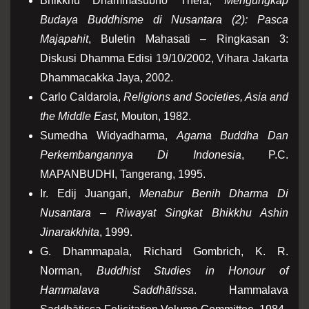
Bhikkhu Dhammasubho Thera,
Mengungkap
Budaya Buddhisme di Nusantara (2): Pasca
Majapahit
, Buletin Mahasati – Ringkasan 3:
Diskusi Dhamma Edisi 19/10/2002, Vihara Jakarta
Dhammacakka Jaya, 2002.
Carlo Caldarola,
Religions and Societies, Asia and
the Middle East
, Mouton, 1982.
Sumedha Widyadharma,
Agama Buddha Dan
Perkembangannya Di Indonesia
, P.C.
MAPANBUDHI, Tangerang, 1995.
Ir. Edij Juangari,
Menabur Benih Dharma Di
Nusantara – Riwayat Singkat Bhikkhu Ashin
Jinarakkhita
, 1999.
G. Dhammapala, Richard Gombrich, K. R.
Norman,
Buddhist Studies in Honour of
Hammalava Saddhātissa
. Hammalava