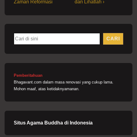
Post
Post
pos
Zaman Reformasi
dan Lihatlah ›
o
r
p
a
n
is
is
k
p
m
k
Cari
CARI
Pemberitahuan
Bhagavant.com dalam masa renovasi yang cukup lama.
Mohon maaf, atas ketidaknyamanan.
Situs Agama Buddha di Indonesia