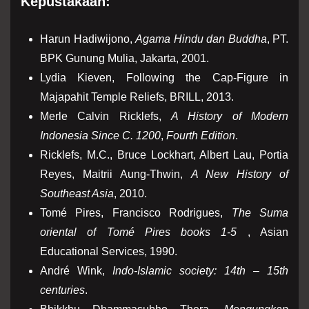
Kepustakaan
:
Harun Hadiwijono,
Agama Hindu dan Buddha
, PT.
BPK Gunung Mulia, Jakarta, 2001.
Lydia Kieven, Following the Cap-Figure in
Majapahit Temple Reliefs, BRILL, 2013.
Merle Calvin Ricklefs,
A History of Modern
Indonesia Since C. 1200
,
Fourth Edition
.
Ricklefs, M.C., Bruce Lockhart, Albert Lau, Portia
Reyes, Maitrii Aung-Thwin,
A New History of
Southeast Asia
, 2010.
Tomé Pires, Francisco Rodrigues,
The Suma
oriental of Tomé Pires books 1-5
, Asian
Educational Services, 1990.
André Wink,
Indo-Islamic society: 14th – 15th
centuries
.