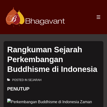
↓
Skip
to
ME
Main
Content
Rangkuman Sejarah
Perkembangan
Buddhisme di Indonesia
POSTED IN
SEJARAH
PENUTUP