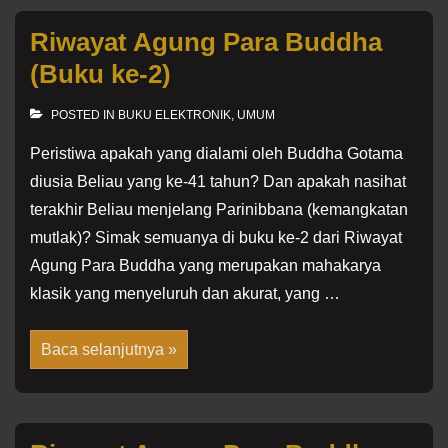
ke-
3)
Riwayat Agung Para Buddha
(Buku ke-2)
POSTED IN
BUKU ELEKTRONIK
,
UMUM
Peristiwa apakah yang dialami oleh Buddha Gotama
diusia Beliau yang ke-41 tahun? Dan apakah nasihat
terakhir Beliau menjelang Parinibbana (kemangkatan
mutlak)? Simak semuanya di buku ke-2 dari Riwayat
Agung Para Buddha yang merupakan mahakarya
klasik yang menyeluruh dan akurat, yang …
Riwayat
Baca selanjutnya »
Agung
Para
Buddha
(Buku
ke-
2)