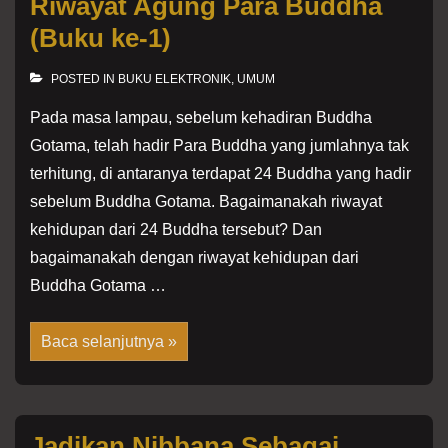
Riwayat Agung Para Buddha
(Buku ke-1)
POSTED IN
BUKU ELEKTRONIK
,
UMUM
Pada masa lampau, sebelum kehadiran Buddha
Gotama, telah hadir Para Buddha yang jumlahnya tak
terhitung, di antaranya terdapat 24 Buddha yang hadir
sebelum Buddha Gotama. Bagaimanakah riwayat
kehidupan dari 24 Buddha tersebut? Dan
bagaimanakah dengan riwayat kehidupan dari
Buddha Gotama …
Riwayat
Baca selanjutnya »
Agung
Para
Buddha
(Buku
ke-
1)
Jadikan Nibbana Sebagai