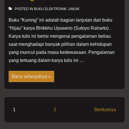
POSTED IN
BUKU ELEKTRONIK
,
UMUM
Buku “Kuning” ini adalah bagian lanjutan dari buku
“Hijau” karya Bhikkhu Upaseno (Sutoyo Raharto) .
Karya tulis ini berisi mengenai pengalaman beliau
saat menghadapi banyak pilihan dalam kehidupan
yang muncul pada masa kedewasaan. Pengalaman
yang tertuang dalam karya tulis ini …
Kuning
Baca selanjutnya »
Paginasi
1
2
Berikutnya
pos