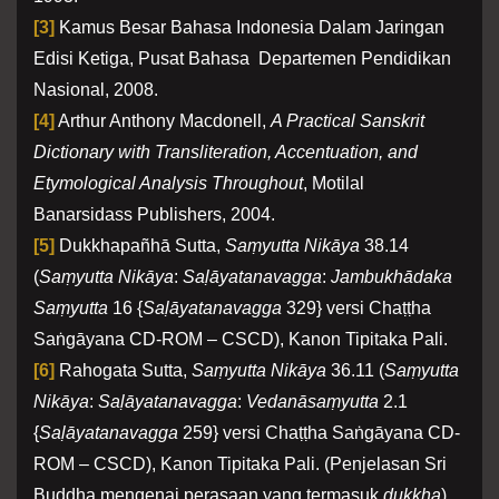
[3]
Kamus Besar Bahasa Indonesia Dalam Jaringan
Edisi Ketiga, Pusat Bahasa Departemen Pendidikan
Nasional, 2008.
[4]
Arthur Anthony Macdonell,
A Practical Sanskrit
Dictionary with Transliteration, Accentuation, and
Etymological Analysis Throughout
, Motilal
Banarsidass Publishers, 2004.
[5]
Duk­kha­pañhā Sutta,
Saṃyutta Nikāya
38.14
(
Saṃyutta Nikāya
:
Saḷāyatanavagga
:
Jambukhādaka
Saṃyutta
16 {
Saḷāyatanavagga
329} versi Chaṭṭha
Saṅgāyana CD-ROM – CSCD), Kanon Tipitaka Pali.
[6]
Rahogata Sutta,
Saṃyutta Nikāya
36.11 (
Saṃyutta
Nikāya
:
Saḷāyatanavagga
:
Vedanāsaṃyutta
2.1
{
Saḷāyatanavagga
259} versi Chaṭṭha Saṅgāyana CD-
ROM – CSCD), Kanon Tipitaka Pali. (Penjelasan Sri
Buddha mengenai perasaan yang termasuk
dukkha
).