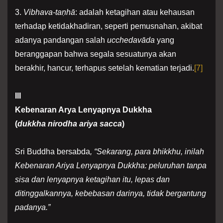
3.
Vibhava-taṇhā
: adalah ketagihan atau kehausan
terhadap ketidakhadiran, seperti pemusnahan, akibat
adanya pandangan salah
ucchedavāda
yang
beranggapan bahwa segala sesuatunya akan
berakhir, hancur, terhapus setelah kematian terjadi.
[7]
III
Kebenaran Arya Lenyapnya Dukkha
(
dukkha nirodha ariya sacca
)
Sri Buddha bersabda
, “Sekarang, para bhikkhu, inilah
Kebenaran Ariya Lenyapnya Dukkha: peluruhan tanpa
sisa dan lenyapnya ketagihan itu, lepas dan
ditinggalkannya, kebebasan darinya, tidak bergantung
padanya.”