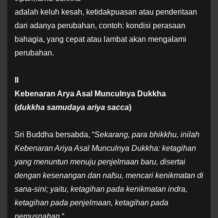
adalah keluh kesah, ketidakpuasan atau penderitaan
dari adanya perubahan, contoh: kondisi perasaan
bahagia, yang cepat atau lambat akan mengalami
perubahan.
II
Kebenaran Arya Asal Munculnya Dukkha
(
duk­kha­ sa­muda­ya ariya sacca
)
Sri Buddha bersabda, “
Sekarang, para bhikkhu, inilah
Kebenaran Ariya Asal Munculnya Dukkha: ketagihan
yang menuntun menuju penjelmaan baru, disertai
dengan kesenangan dan nafsu, mencari kenikmatan di
sana-sini; yaitu, ketagihan pada kenikmatan indra,
ketagihan pada penjelmaan, ketagihan pada
pemusnahan.
“