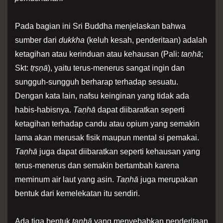
Pada bagian ini Sri Buddha menjelaskan bahwa
sumber dari
dukkha
(keluh kesah, penderitaan) adalah
ketagihan atau kerinduan atau kehausan (Pali:
taṇhā
;
Skt:
tṛṣṇā
), yaitu terus-menerus sangat ingin dan
sungguh-sungguh berharap terhadap sesuatu.
Dengan kata lain, nafsu keinginan yang tidak ada
habis-habisnya.
Taṇhā
dapat diibaratkan seperti
ketagihan terhadap candu atau opium yang semakin
lama akan merusak fisik maupun mental si pemakai.
Taṇhā
juga dapat diibaratkan seperti kehausan yang
terus-menerus dan semakin bertambah karena
meminum air laut yang asin.
Taṇhā
juga merupakan
bentuk dari kemelekatan itu sendiri.
Ada tiga bentuk
taṇhā
yang menyebabkan penderitaan