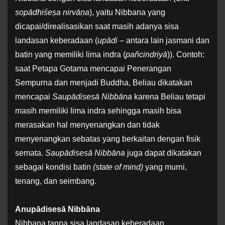
sopādhiśeṣa nirvāṇa
), yaitu Nibbana yang
dicapai/direalisasikan saat masih adanya sisa
landasan keberadaan (
upādi –
antara lain jasmani dan
batin yang memiliki lima indra (
pañcindriyā
)). Contoh:
saat Petapa Gotama mencapai Penerangan
Sempurna dan menjadi Buddha, Beliau dikatakan
mencapai
Saupādisesā Nibbāna
karena Beliau tetapi
masih memiliki lima indra sehingga masih bisa
merasakan hal menyenangkan dan tidak
menyenangkan sebatas yang berkaitan dengan fisik
semata.
Saupādisesā Nibbāna
juga dapat dikatakan
sebagai kondisi batin
(state of mind)
yang murni,
tenang, dan seimbang.
Anupādisesā Nibbāna
Nibbana tanpa sisa landasan keberadaan