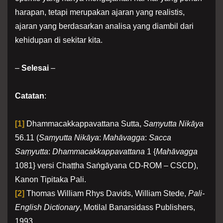
harapan, tetapi merupakan ajaran yang realistis,
ajaran yang berdasarkan analisa yang diambil dari
kehidupan di sekitar kita.
–
Selesai
–
Catatan
:
[1]
Dhammacakkappavattana Sutta,
Saṃyutta Nikāya
56.11 (
Saṃyutta Nikāya
:
Mahāvagga
:
Sacca
Saṃyutta
:
Dhammacakkappavattana
1 {
Mahāvagga
1081} versi Chaṭṭha Saṅgāyana CD-ROM – CSCD),
Kanon Tipitaka Pali.
[2]
Thomas William Rhys Davids, William Stede,
Pali-
English Dictionary
, Motilal Banarsidass Publishers,
1993.