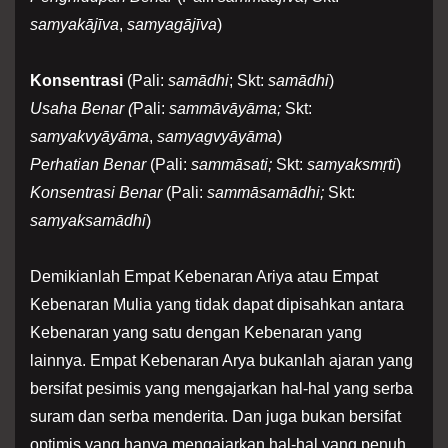
samyakājīva
,
samyagājīva
)
Konsentrasi
(Pali:
samādhi
; Skt:
samādhi
)
Usaha Benar (
Pali:
sammāvāyāma;
Skt:
samyakvyāyāma
,
samyagvyāyāma
)
Perhatian Benar
(Pali:
sammāsati;
Skt:
samyaksmṛti
)
Konsentrasi Benar
(Pali:
sammāsamādhi;
Skt:
samyak
samādhi
)
Demikianlah Empat Kebenaran Ariya atau Empat
Kebenaran Mulia yang tidak dapat dipisahkan antara
Kebenaran yang satu dengan Kebenaran yang
lainnya. Empat Kebenaran Arya bukanlah ajaran yang
bersifat pesimis yang mengajarkan hal-hal yang serba
suram dan serba menderita. Dan juga bukan bersifat
optimis yang hanya mengajarkan hal-hal yang penuh