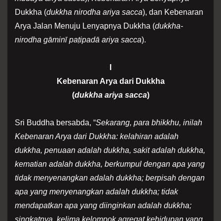
Dukkha (
dukkha nirodha ariya sacca
), dan Kebenaran
Arya Jalan Menuju Lenyapnya Dukkha (
duk­kha­
nirodha ­gāminī paṭipadā ariya sacca
).
I
Kebenaran Arya dari Dukkha
(
dukkha ariya sacca
)
Sri Buddha bersabda, “
Sekarang, para bhikkhu, inilah
Kebenaran Arya dari Dukkha: kelahiran adalah
dukkha, penuaan adalah dukkha, sakit adalah dukkha,
kematian adalah dukkha, berkumpul dengan apa yang
tidak menyenangkan adalah dukkha; berpisah dengan
apa yang menyenangkan adalah dukkha; tidak
mendapatkan apa yang diinginkan adalah dukkha;
singkatnya, kelima kelompok agregat kehidupan yang