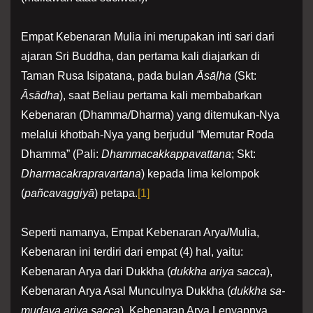
Empat Kebenaran Mulia ini merupakan inti sari dari
ajaran Sri Buddha, dan pertama kali diajarkan di
Taman Rusa Isipatana, pada bulan
Āsāḷha
(Skt:
Āsādha
), saat Beliau pertama kali membabarkan
Kebenaran (Dhamma/Dharma) yang ditemukan-Nya
melalui khotbah-Nya yang berjudul “Memutar Roda
Dhamma” (Pali:
Dhammacakkappavattana
; Skt:
Dharmacakrapravartana
) kepada lima kelompok
(
pañcavaggiyā
) petapa.
[1]
Seperti namanya, Empat Kebenaran Arya/Mulia,
Kebenaran ini terdiri dari empat (4) hal, yaitu:
Kebenaran Arya dari Dukkha (
dukkha ariya sacca
),
Kebenaran Arya Asal Munculnya Dukkha (
duk­kha­ sa­
muda­ya ariya sacca
), Kebenaran Arya Lenyapnya