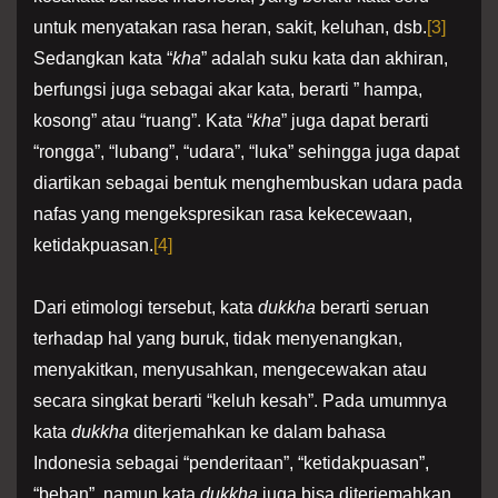
untuk menyatakan rasa heran, sakit, keluhan, dsb.
[3]
Sedangkan kata “
kha
” adalah suku kata dan akhiran,
berfungsi juga sebagai akar kata, berarti ” hampa,
kosong” atau “ruang”. Kata “
kha
” juga dapat berarti
“rongga”, “lubang”, “udara”, “luka” sehingga juga dapat
diartikan sebagai bentuk menghembuskan udara pada
nafas yang mengekspresikan rasa kekecewaan,
ketidakpuasan.
[4]
Dari etimologi tersebut, kata
dukkha
berarti seruan
terhadap hal yang buruk, tidak menyenangkan,
menyakitkan, menyusahkan, mengecewakan atau
secara singkat berarti “keluh kesah”. Pada umumnya
kata
dukkha
diterjemahkan ke dalam bahasa
Indonesia sebagai “penderitaan”, “ketidakpuasan”,
“beban”, namun kata
dukkha
juga bisa diterjemahkan